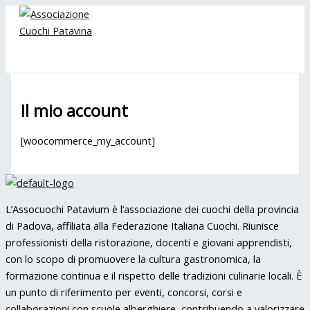
MAIN
Vai
MENU
al
contenuto
Il mio account
[woocommerce_my_account]
L’Assocuochi Patavium è l’associazione dei cuochi della provincia
di Padova, affiliata alla Federazione Italiana Cuochi. Riunisce
professionisti della ristorazione, docenti e giovani apprendisti,
con lo scopo di promuovere la cultura gastronomica, la
formazione continua e il rispetto delle tradizioni culinarie locali. È
un punto di riferimento per eventi, concorsi, corsi e
collaborazioni con scuole alberghiere, contribuendo a valorizzare