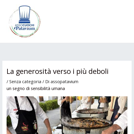
Vai
MAI
al
ME
contenuto
La generosità verso i più deboli
/
Senza categoria
/ Di
assopatavium
un segno di sensibilità umana